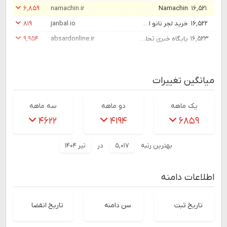
۶,۸۵۹
namachin.ir
Namachin
۱۶,۵۲۱
۱۶,۵۲۲
خرید لجر نانو اس پلاس
janbal.io
۸۱۹
۱۶,۵۲۳
پایگاه خبری تحلیلی شهر آبسرد دماوند – اخبار و مطالبات تحلیلی شهر آبسرد دماوند
absardonline.ir
۹,۹۵۴
میانگین تغییرات
یک ماهه
دو ماهه
سه ماهه
۴۶۲۲
۴۱۹۴
۶۸۵۹
بهترین رتبه
۵,۰۱۷
در
تیر ۱۴۰۴
اطلاعات دامنه
تاریخ ثبت
سن دامنه
تاریخ انقضا