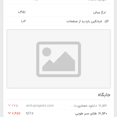
نرخ پرش
۰,۴۵٪
میانگین بازدید از صفحات
۱,۰۲
جایگاه
۱۶,۵۱۹
دانلود معماری،دانلود پلان,دانلود آبجکت, معماری و دکوراسیون داخلی - مرجع دانلود معماری
arch-projects.com
۲۷۵
۱۶,۵۲۰
طلای سبز طوبی
t27.ir
۶,۴۵۷