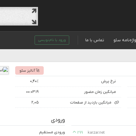
اژه‌نامه سئو
تماس با ما
ورود یا نام‌نویسی
🚀 آنالیز سئو
نرخ پرش
۰,۴۰٪
میانگین زمان حضور
۰۰:۰۳:۱۹
میانگین بازدید از صفحات
۲,۰۵
ورودی
ورودی مستقیم
۲۹۹
karzar.net