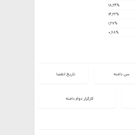
۱۸,۲۴%
۱۴,۲۲%
۱,۲۷%
۰,۶۸%
سن دامنه
تاریخ انقضا
کارگزار دوم دامنه