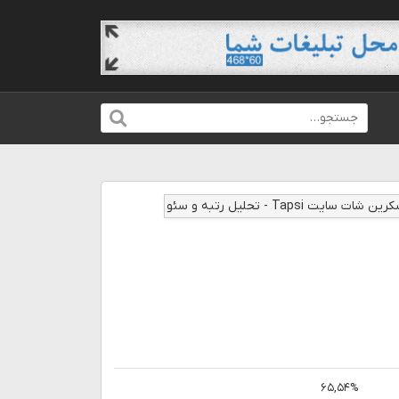
۶۵,۵۴%