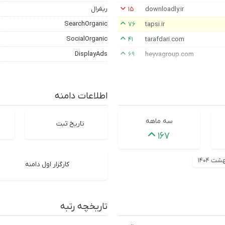
ریفرال
۱۵
downloadly.ir
SearchOrganic
۷۶
tapsi.ir
SocialOrganic
۴۱
tarafdari.com
DisplayAds
۶۹
heyvagroup.com
اطلاعات دامنه
سه ماهه
تاریخ ثبت
۱۶۷
شت ۱۴۰۴
کارگزار اول دامنه
تاریخچه رتبه