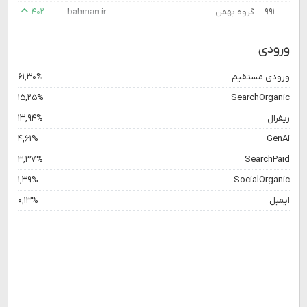
۹۹۱
گروه بهمن
bahman.ir
۴۰۲
ورودی
ورودی مستقیم
۶۱,۳۰%
۱۵,۲۵%
SearchOrganic
ریفرال
۱۳,۹۴%
۴,۶۱%
GenAi
۳,۳۷%
SearchPaid
۱,۳۹%
SocialOrganic
ایمیل
۰,۱۳%