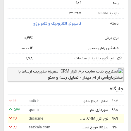
رتبه
۹۸۹
بازدید ماهانه
۳۴,۳۴۷
دسته
کامپیوتر، الکترونیک و تکنولوژی
نرخ پرش
۰,۴۴٪
میانگین زمان حضور
۰۰:۰۰:۱۲
میانگین بازدید از صفحات
۱,۷۸
جایگاه
۹۸۷
صلح ؛ مرجع حقوقی ایران-جستجوی وکیل، کارشناس رسمی، قوانین و نمونه قرارداد
solh.ir
۱۶
۹۸۸
شهرداری قم
qom.ir
۵۴۷
۹۸۹
نرم افزار CRM، معجزه مدیریت ارتباط با مشتریان|سی آر ام دیدار
didar.me
۲۸
۹۹۰
سازکالا مرجع تخصصی فروش ساز و تجهیزات استودیویی - سازکالا
sazkala.com
۸۲