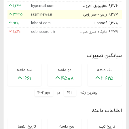
۹,۳۷۶
هایپرنیل | فروشگاه تخصصی لوازم ناخن و کاشت ناخن - تهران و سراسر ایران
hypernail.com
۱,۲۴۳
۹,۳۷۷
رزمی - خبر رزمی
razminews.ir
۳,۴۲۵
۹۲۸
lohoof.com
Lohoof
۹,۳۷۸
۹,۳۷۹
پایگاه خبری صبح پردیس | اخبار شهرستان پردیس | Pardis News Agency
sobhepardis.ir
۱,۵۲۰
میانگین تغییرات
یک ماهه
دو ماهه
سه ماهه
۱۶۶۱
۴۵۰۸
۳۴۲۵
بهترین رتبه
۴۶۳
در
مهر ۱۴۰۲
اطلاعات دامنه
تاریخ ثبت
سن دامنه
تاریخ انقضا