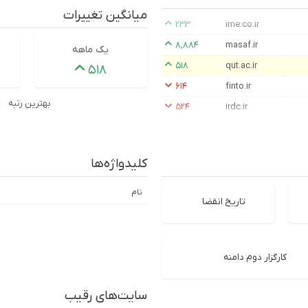
میانگین تغییرات
۲۳۳
ime.co.ir
۸,۸۸۴
masaf.ir
یک ماهه
۵۱۸
qut.ac.ir
۵۱۸
۶۱۴
finto.ir
بهترین رتبه
۵۲۴
irdc.ir
کلیدواژه‌ها
نام
تاریخ انقضا
کارگزار دوم دامنه
سایت‌های رقیب