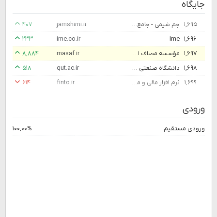
جایگاه
۱,۶۹۵
جم شیمی - جامع ترین سایت تخصصی شیمی
jamshimi.ir
۴۰۷
۲۳۳
ime.co.ir
Ime
۱,۶۹۶
۱,۶۹۷
مؤسسه مصاف ایرانیان
masaf.ir
۸,۸۸۴
۱,۶۹۸
دانشگاه صنعتی قم
qut.ac.ir
۵۱۸
۱,۶۹۹
نرم افزار مالی و منابع انسانی فینتو
finto.ir
۶۱۴
ورودی
ورودی مستقیم
۱۰۰,۰۰%