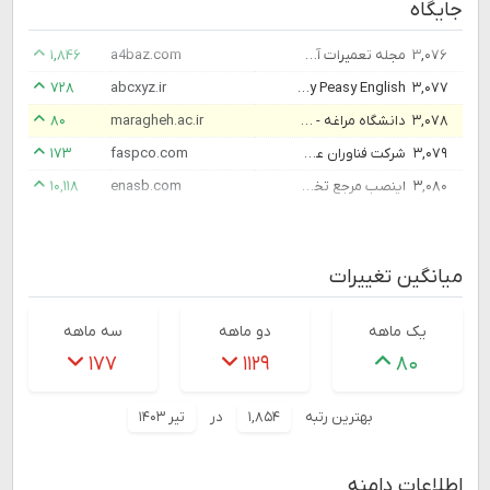
جایگاه
۳,۰۷۶
مجله تعمیرات آچارباز
a4baz.com
۱,۸۴۶
۳,۰۷۷
Easy Peasy English | انگلیسی مثل آب خوردن
abcxyz.ir
۷۲۸
۳,۰۷۸
دانشگاه مراغه - دانشگاه مراغه
maragheh.ac.ir
۸۰
۳,۰۷۹
شرکت فناوران عصر شبکه پاسارگاد
faspco.com
۱۷۳
۳,۰۸۰
اینصب مرجع تخصصی خرید لوازم امنیتی و جانبی خودرو در ایران
enasb.com
۱۰,۱۱۸
میانگین تغییرات
یک ماهه
دو ماهه
سه ماهه
۱۷۷
۱۱۲۹
۸۰
بهترین رتبه
۱,۸۵۴
در
تیر ۱۴۰۳
اطلاعات دامنه