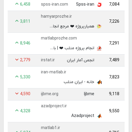
6,458
7,084
spss-iran.com
Spss-iran
hamyarprozhe.ir
3,811
7,226
همیارپروژه ❤️ مرجع انجام پروژه دورکاری و آنلاین ✔️ سایت انجام پروژه و استخدام فریلنسر در همه حوزه ها ، مهارت ها ، نرم افزارها و پروژه های برنامه نویسی
matlabprozhe.com
8,946
7,291
انجام پروژه متلب ❤️ | بالاترین کیفیت پروژه های متلب در متلب پروژه
2,779
7,489
انجمن آمار ایران
irstat.ir
iran-matlab.ir
5,330
7,823
خانه - ایران متلب
4,590
9,118
ijbme.org
Ijbme
azadproject.ir
4,328
9,550
Azadproject
matlab1.ir