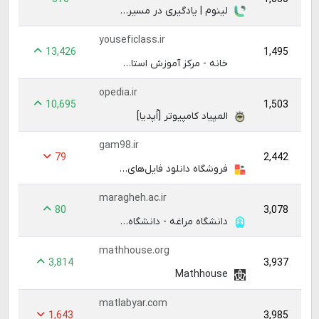
لینوم | یادگیری در مسیری متفاوت
youseficlass.ir
13,426
1,495
خانه - مرکز آموزش استاد یوسفی
opedia.ir
10,695
1,503
المپیاد کامپیوتر [اُپدیا]
gam98.ir
79
2,442
فروشگاه دانلود فایل‌های گرافیکی پاورپوینت - گام98
maragheh.ac.ir
80
3,078
دانشگاه مراغه - دانشگاه مراغه
mathhouse.org
3,814
3,937
Mathhouse
matlabyar.com
1,643
3,985