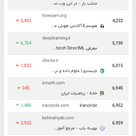
متلب یار - در این وب سایت هر آنچه از هوش مصنوعی و شاخه های مربوطه نیاز دارید را خواهید یافت, آموزش های تصویری شبکه های عصبی, فازی, ژنتیک, کلونی مورچگان, پرواز پرندگان, پردازش صوت و تصویر و ...
howsam.org
2,432
4,232
هوسم || آکادمی هوش مصنوعی || آموزش، پژوهش و صنعت
deeplearning.ir
6,704
5,190
معرفی Pytorch DirectML برای استفاده از کارت های گرافیک قدیمی و آنبرد در train و test مدلهای عمیق | یادگیری عمیق - Deep learning
chistio.ir
1,032
6,015
چیستیو | علوم داده و نرم افزار | محلی برای یادگیریِ علوم‌داده و مهندسیِ نرم‌افزار
irmath.com
345
6,945
خانه - ریاضیات ایران
1,480
6,952
irancircle.com
Irancircle
behinehyab.com
2,922
6,959
بهینه یاب – مرجع آموزش تحقیق در عملیات