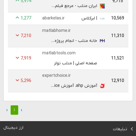
5,974
9,715
ايران متلب - مرجع فیلم های آموزشی فارسی دانشگاهی و مهندسی
1,277
10,569
| ابرکلاس
abarkelas.ir
matlabhome.ir
7,210
11,310
خانه متلب - انجام پروژه متلب با بهترین کیفیت قیمت زمان و آموزش
matlabtools.com
7,919
11,521
صفحه اصلی | متلب تولز
expertchoice.ir
5,296
12,910
آموزش ahp، آموزش Expert Choice، تحلیل AHP · 📊 اطمينان شرق
‹
۱
›
ارز دیجیتال
تبلیغات