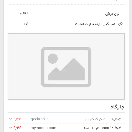
نرخ پرش
۰,۴۹٪
میانگین بازدید از صفحات
۱,۰۱
جایگاه
۱۸,۵۰۶
استیکر گیکتوری | معدن استیکر لپ تاپ و گوشی
geektori.ir
۱۱,۱۶۲
۱۸,۵۰۷
raymonco - صفحه اصلی
raymonco.com
۹,۹۹۹