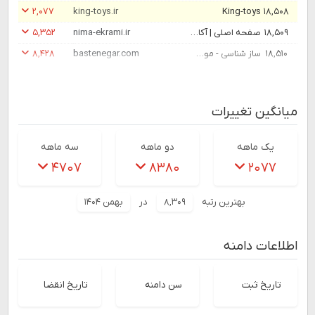
۲,۰۷۷
king-toys.ir
King-toys
۱۸,۵۰۸
۱۸,۵۰۹
صفحه اصلی | آکادمی نیما اکرامی
nima-ekrami.ir
۵,۳۵۲
۱۸,۵۱۰
ساز شناسی - موسسه فرهنگی هنری بسته نگار
bastenegar.com
۸,۴۲۸
میانگین تغییرات
یک ماهه
دو ماهه
سه ماهه
۴۷۰۷
۸۳۸۰
۲۰۷۷
بهترین رتبه
۸,۳۰۹
در
بهمن ۱۴۰۴
اطلاعات دامنه
تاریخ ثبت
سن دامنه
تاریخ انقضا