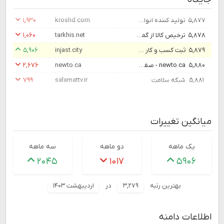
۵,۸۷۷
تولید کننده انواع مکمل، کنسانتره و افزودنی خوراک دام و طیور
kroshd.com
۱,۹۳۰
۵,۸۷۸
ترخیص کالا از گمرک فرودگاه امام خمینی
tarkhis.net
۱,۰۶۰
۵,۸۷۹
ثبت کسب و کار و رویدادهای جدید شهر هوشمند قدس - اینجاست
injast.city
۵,۹۰۶
۵,۸۸۰
newto.ca - صفحه اول
newto.ca
۲,۶۷۶
۵,۸۸۱
شبکه سلامت
salamattv.ir
۷۹۹
میانگین تغییرات
یک ماهه
دو ماهه
سه ماهه
۲۰۴۵
۱۰۱۷
۵۹۰۶
بهترین رتبه
۳,۲۷۹
در
اردیبهشت ۱۴۰۳
اطلاعات دامنه