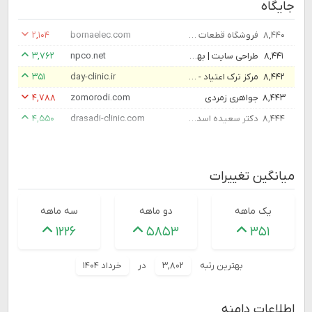
جایگاه
۸,۴۴۰
فروشگاه قطعات الکترونیک برنا الکترونیک | فروش قطعات الکترونیک
bornaelec.com
۲,۱۰۴
۸,۴۴۱
طراحی سایت | بهینه سازی سایت | طراحی وب سایت
npco.net
۳,۷۶۲
۸,۴۴۲
مرکز ترک اعتیاد - کلینیک ترک اعتیاد و روانپزشکی دی
day-clinic.ir
۳۵۱
۸,۴۴۳
جواهری زمردی
zomorodi.com
۴,۷۸۸
۸,۴۴۴
دکتر سعیده اسدی متخصص زنان، زایمان و نازایی در شرق تهران
drasadi-clinic.com
۴,۵۵۰
میانگین تغییرات
یک ماهه
دو ماهه
سه ماهه
۱۲۲۶
۵۸۵۳
۳۵۱
بهترین رتبه
۳,۸۰۲
در
خرداد ۱۴۰۴
اطلاعات دامنه