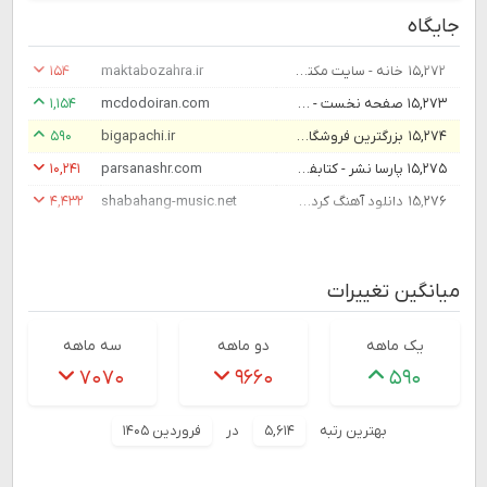
جایگاه
۱۵,۲۷۲
خانه - سايت مکتب الزّهرا(سلام اللّه عليها)
maktabozahra.ir
۱۵۴
۱۵,۲۷۳
صفحه نخست - مک دودو ایران
mcdodoiran.com
۱,۱۵۴
۱۵,۲۷۴
بزرگترین فروشگاه لباس سایز بزرگ در ایران02156356608جدیدترین مدل های پوشاک
bigapachi.ir
۵۹۰
۱۵,۲۷۵
پارسا نشر - کتابفروشی پارسا
parsanashr.com
۱۰,۲۴۱
۱۵,۲۷۶
دانلود آهنگ کردی جدید | شباهنگ موزیک
shabahang-music.net
۴,۴۳۲
میانگین تغییرات
یک ماهه
دو ماهه
سه ماهه
۷۰۷۰
۹۶۶۰
۵۹۰
بهترین رتبه
۵,۶۱۴
در
فروردین ۱۴۰۵