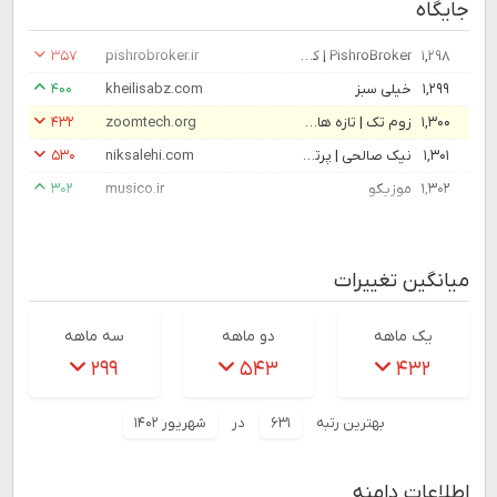
جایگاه
۱,۲۹۸
PishroBroker | کارگزاری پیشرو
pishrobroker.ir
۳۵۷
۱,۲۹۹
خیلی سبز
kheilisabz.com
۴۰۰
۱,۳۰۰
زوم تک | تازه های تکنولوژی | اخبار فناوری
zoomtech.org
۴۳۲
۱,۳۰۱
نیک صالحی | پرتال اطلاع رسانی ، سرگرمی علمی ، سینما ، مد و دکوراسیون
niksalehi.com
۵۳۰
۱,۳۰۲
موزیکو
musico.ir
۳۰۲
میانگین تغییرات
یک ماهه
دو ماهه
سه ماهه
۲۹۹
۵۴۳
۴۳۲
بهترین رتبه
۶۳۱
در
شهریور ۱۴۰۲
اطلاعات دامنه