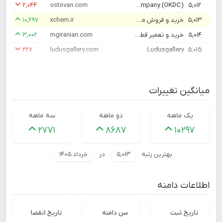
۵,۰۱۲
Ostovan Kish Drilling Company (OKDC) | شرکت حفاری استوان کیش
ostovan.com
۲,۰۴۴
۵,۰۱۳
خرید و فروش مواد شیمیایی آزمایشگاهی |فروش مواد شیمیایی
xchem.ir
۱۰,۲۹۷
۵,۰۱۴
خرید و تعمیر قطعات ام جی - ام جی ایرانیان
mgiranian.com
۳,۰۰۲
۲۲۷
ludusgallery.com
Ludusgallery
۵,۰۱۵
میانگین تغییرات
یک ماهه
دو ماهه
سه ماهه
۲۷۷۱
۸۶۸۷
۱۰۲۹۷
بهترین رتبه
۵,۰۱۳
در
خرداد ۱۴۰۵
اطلاعات دامنه
تاریخ ثبت
سن دامنه
تاریخ انقضا