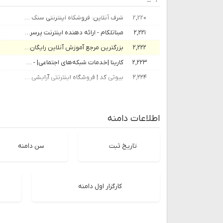
۲,۲۲۰
شرف آنلاین: فروشگاه اینترنتی سنگ های قیمتی و جواهرات نقره
۲,۲۲۱
مبناتلکام - ارائه دهنده اینترنت پرسرعت ADSL ، VDSL
۲,۲۲۲
بزرگترین مرجع آموزش آنلاین رایگان - ویراستار
۲,۲۲۳
کارینا |خدمات شبکه‌های اجتماعی| - کارینا
۲,۲۲۴
بیوتی کد | فروشگاه اینترنتی آرایشی و بهداشتی و عطر
اطلاعات دامنه
تاریخ ثبت
سن دامنه
کارگزار اول دامنه