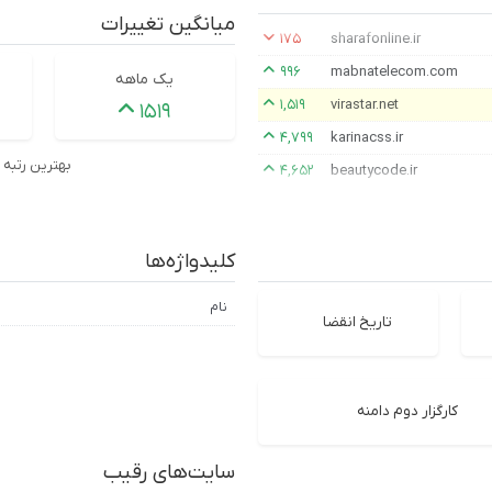
میانگین تغییرات
۱۷۵
sharafonline.ir
۹۹۶
mabnatelecom.com
یک ماهه
۱,۵۱۹
virastar.net
۱۵۱۹
۴,۷۹۹
karinacss.ir
بهترین رتبه
۴,۶۵۲
beautycode.ir
کلیدواژه‌ها
نام
تاریخ انقضا
کارگزار دوم دامنه
سایت‌های رقیب