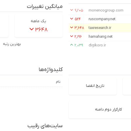
میانگین تغییرات
۹,۲۰۵
monencogroup.com
۵۲۴
ruscompany.net
یک ماهه
۳,۶۴۸
taxresearch.ir
۳۶۴۸
۲,۱۹۶
hamahang.net
بهترین رتبه
۲,۰۳۹
digikoro.ir
کلیدواژه‌ها
نام
تاریخ انقضا
کارگزار دوم دامنه
سایت‌های رقیب