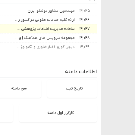
۱۴,۰۴۵
مهندسین مشاور موننكو ایران
۱۴,۰۴۶
ارائه کلیه خدمات حقوقی در کشور روسیه | روس کمپانی
۱۴,۰۴۷
سامانه مدیریت اطلاعات پژوهشی سازمان امور مالیاتی کشور
۱۴,۰۴۸
مجموعه سرویس های همآهنگ | HamAhang
۱۴,۰۴۹
دیجی کورو- اخبار فناوری و تکنولوژی - دیجی کورو
اطلاعات دامنه
تاریخ ثبت
سن دامنه
کارگزار اول دامنه