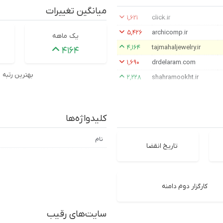
میانگین تغییرات
۱,۶۲۱
click.ir
۵,۴۲۶
archicomp.ir
یک ماهه
۴,۱۶۴
tajmahaljewelry.ir
۴۱۶۴
۱,۶۹۰
drdelaram.com
بهترین رتبه
۲,۲۲۸
shahramookht.ir
کلیدواژه‌ها
نام
تاریخ انقضا
کارگزار دوم دامنه
سایت‌های رقیب