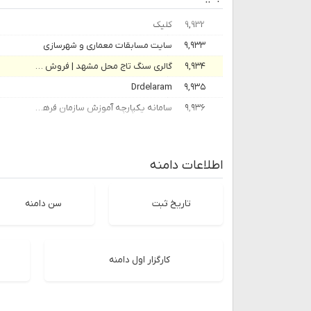
۹,۹۳۲
کلیک
۹,۹۳۳
سایت مسابقات معماری و شهرسازی
۹,۹۳۴
گالری سنگ تاج محل مشهد | فروش بدون واسطه انگشتر نقره و سنگ های قیمتی
Drdelaram
۹,۹۳۵
۹,۹۳۶
سامانه یکپارچه آموزش سازمان فرهنکی هنری شهرداری تهران
اطلاعات دامنه
تاریخ ثبت
سن دامنه
کارگزار اول دامنه