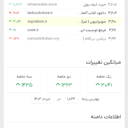
۳,۲۰۸
خرید کیف پول سخت افزاری با ارسال فوری
tehranwallet.store
۱۱,۷۷۹
۳,۲۰۹
دانلود کتاب آلمانی – لن بوک استور – دانلود کتاب های آزمون زبان آلمانی – گفتاری و شنیداری – خواندن و نوشتن – واژگان و دستور زبان
lanbookstore.ir
۶۰۷
۳,۲۱۰
سوپرابیون | شرکت اکسون فارمد ایرانیان
suprabion.ir
۳,۰۴۱
۳,۲۱۱
مرجع اوسینت ایران – اوسینت.آی‌آر، مرجع اوسینت و حریم خصوصی ایران.
osint.ir
۶۱
۳,۲۱۲
پرشین بی‌کلام | مرجع تخصصی آهنگ‌های بی‌کلام و پلی بک خوانندگان
persianbikalam.org
۵۲۷
میانگین تغییرات
یک ماهه
دو ماهه
سه ماهه
۱۴۳۵
۱۳۶۳
۳۰۴۱
بهترین رتبه
۱,۸۳۲
در
خرداد ۱۴۰۳
اطلاعات دامنه