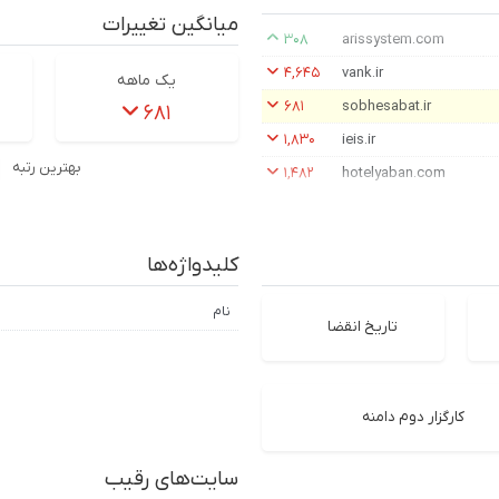
میانگین تغییرات
۳۰۸
arissystem.com
۴,۶۴۵
vank.ir
یک ماهه
۶۸۱
sobhesabat.ir
۶۸۱
۱,۸۳۰
ieis.ir
بهترین رتبه
۱,۴۸۲
hotelyaban.com
کلیدواژه‌ها
نام
تاریخ انقضا
کارگزار دوم دامنه
سایت‌های رقیب