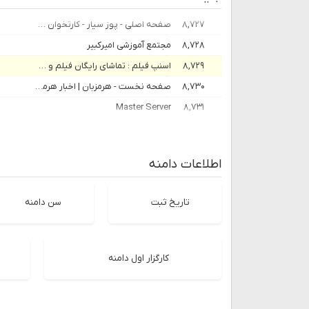
۸,۷۲۷
صفحه اصلی - پوز سیار - کارتخوان سیار - کارت خوان - پارسه نوین - پوز رایگان کارتخوان بی سیم
۸,۷۲۸
مجتمع آموزشی امیرکبیر
۸,۷۲۹
اسنپ فیلم : تماشای رایگان فیلم و سریال
۸,۷۳۰
صفحه نخست - هرمزبان | اخبار هرمزگان و منتخب اخبار ایران و جهان
Master Server
۸,۷۳۱
اطلاعات دامنه
تاریخ ثبت
سن دامنه
کارگزار اول دامنه