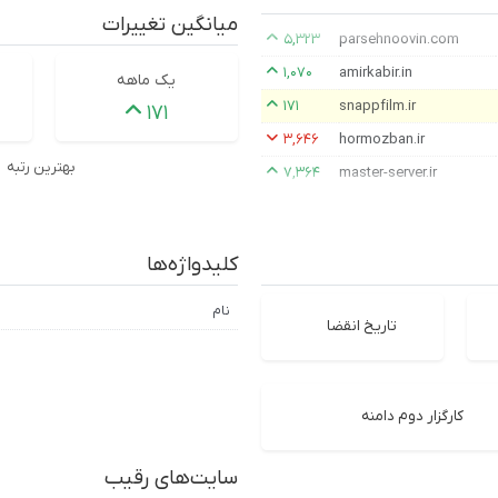
میانگین تغییرات
۵,۳۲۳
parsehnoovin.com
۱,۰۷۰
amirkabir.in
یک ماهه
۱۷۱
snappfilm.ir
۱۷۱
۳,۶۴۶
hormozban.ir
بهترین رتبه
۷,۳۶۴
master-server.ir
کلیدواژه‌ها
نام
تاریخ انقضا
کارگزار دوم دامنه
سایت‌های رقیب