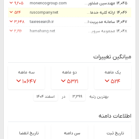
۱۴,۰۴۵
مهندسین مشاور موننكو ایران
monencogroup.com
۹,۲۰۵
۱۴,۰۴۶
ارائه کلیه خدمات حقوقی در کشور روسیه | روس کمپانی
ruscompany.net
۵۲۴
۱۴,۰۴۷
سامانه مدیریت اطلاعات پژوهشی سازمان امور مالیاتی کشور
taxresearch.ir
۳,۶۴۸
۱۴,۰۴۸
مجموعه سرویس های همآهنگ | HamAhang
hamahang.net
۲,۱۹۶
میانگین تغییرات
یک ماهه
دو ماهه
سه ماهه
۱۰۶۴۷
۵۳۲۱
۵۲۴
بهترین رتبه
۳,۳۹۹
در
اسفند ۱۴۰۴
اطلاعات دامنه
تاریخ ثبت
سن دامنه
تاریخ انقضا