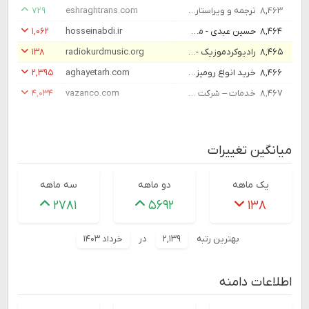
۸,۴۶۳
ترجمه و ویراستاری آنلاین | شبکه مترجمین اشراق
eshraghtrans.com
۷۲۹
۸,۴۶۴
حسین عبدی - مشاور و مدرس مدیریت
hosseinabdi.ir
۱,۰۶۲
۸,۴۶۵
رادیوکردموزیک - دانلود آهنگ کردی جدید
radiokurdmusic.org
۱۳۸
۸,۴۶۶
خرید انواع رومیزی، شال مبل، کوسن | آقای طرح
aghayetarh.com
۲,۳۹۵
۸,۴۶۷
خدمات – شرکت ساختمانی وزان
vazanco.com
۴,۰۳۴
میانگین تغییرات
یک ماهه
دو ماهه
سه ماهه
۲۷۸۱
۵۶۹۲
۱۳۸
بهترین رتبه
۲,۱۳۹
در
خرداد ۱۴۰۳
اطلاعات دامنه