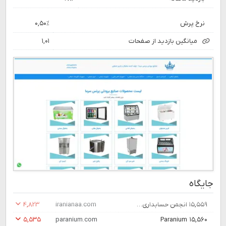
نرخ پرش
۰,۵۰٪
میانگین بازدید از صفحات
۱,۰۱
جایگاه
۱۵,۵۵۹
انجمن حسابداری ایران
iranianaa.com
۴,۸۲۳
۵,۵۳۵
paranium.com
Paranium
۱۵,۵۶۰