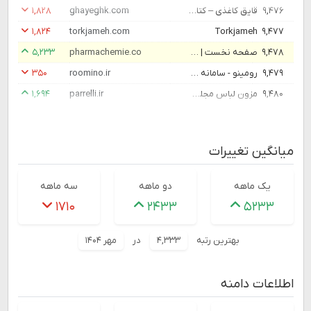
۹,۴۷۶
قایق کاغذی – کتاب‌فروشی و مجموعه‌ی فرهنگی کودک و نوجوان
ghayeghk.com
۱,۸۲۸
۱,۸۲۴
torkjameh.com
Torkjameh
۹,۴۷۷
۹,۴۷۸
صفحه نخست | داروسازی فارماشیمی
pharmachemie.co
۵,۲۳۳
۹,۴۷۹
رومینو - سامانه برگزاری وبینار ، کلاس مجازی ، و ویدئو کنفرانس
roomino.ir
۳۵۰
۹,۴۸۰
مزون لباس مجلسی پارلی در تهران | پارلی لباس بهترین لحظات شما
parrelli.ir
۱,۶۹۴
میانگین تغییرات
یک ماهه
دو ماهه
سه ماهه
۱۷۱۰
۲۴۳۳
۵۲۳۳
بهترین رتبه
۴,۳۳۳
در
مهر ۱۴۰۴
اطلاعات دامنه