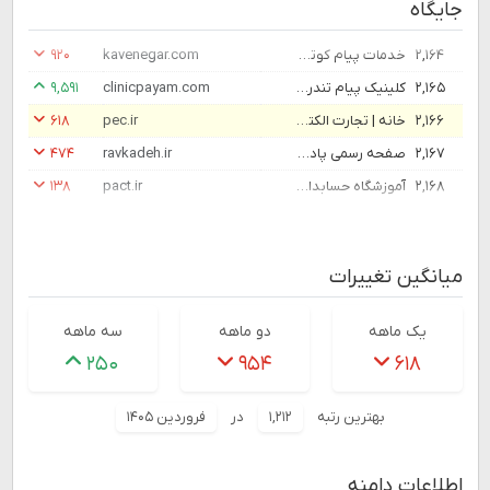
جایگاه
۲,۱۶۴
خدمات پیام کوتاه کاوه نگار | وب سرویس پیام کوتاه | وب سرویس اس ام اس
kavenegar.com
۹۲۰
۲,۱۶۵
کلینیک پیام تندرستی - کلینیک ترک اعتیاد در تهران
clinicpayam.com
۹,۵۹۱
۲,۱۶۶
خانه | تجارت الکترونیک پارسیان
pec.ir
۶۱۸
۲,۱۶۷
صفحه رسمی پادکست راوکده | پادکست تاریخی، سیاسی، فرهنگی راوکده
ravkadeh.ir
۴۷۴
۲,۱۶۸
آموزشگاه حسابداری پکت Pact؛ برترین و بهترین در تهران و ایران
pact.ir
۱۳۸
میانگین تغییرات
یک ماهه
دو ماهه
سه ماهه
۲۵۰
۹۵۴
۶۱۸
بهترین رتبه
۱,۲۱۲
در
فروردین ۱۴۰۵
اطلاعات دامنه