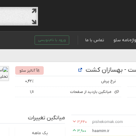
اژه‌نامه سئو
تماس با ما
ورود یا نام‌نویسی
ست - بهسازان کشت
🚀 آنالیز سئو
نرخ پرش
۰,۴۲٪
میانگین بازدید از صفحات
۱,۱۱
میانگین تغییرات
۳,۴۴۰
pishekomak.com
۳,۹۰۰
haamim.ir
یک ماهه