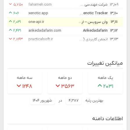
۱۳,۱۰۹
شرکت مهندسی صنعتی فهامه – بازرسی و ارزیابی انطباق، نظارت بر طرح ها و کنترل پروژه، امکان سنجی و مشاوره مدیریت، آموزش
fahameh.com
۵,۷۵۰
۱۳,۱۱۰
Xenotic Tracker — صفحه اصلی
xenotic.app
۶۰۶
۱۳,۱۱۱
وان سرویس – ارائه دهنده بهترین وبسرویس ها
one-api.ir
۲,۰۳۱
۲,۴۳۱
arikedadafarin.com
Arikedadafarin
۱۳,۱۱۲
۱۳,۱۱۳
انجمن کاربردی (گروه آموزشی الغدیر)
practicalsoft.ir
۲,۸۴۳
میانگین تغییرات
یک ماهه
دو ماهه
سه ماهه
۱۲۴۸
۳۵۶۳
۲۰۳۱
بهترین رتبه
۴,۳۸۷
در
شهریور ۱۴۰۴
اطلاعات دامنه