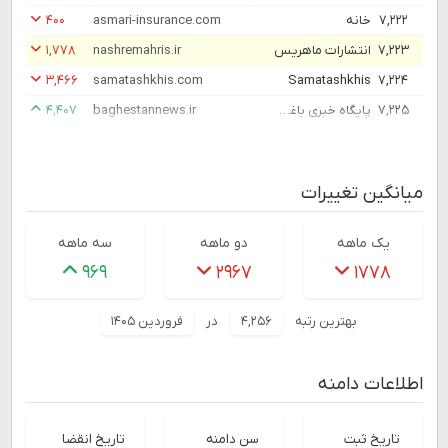
۷,۲۲۲
خانه
asmari-insurance.com
۴۰۰
۷,۲۲۳
انتشارات ماهریس
nashremahris.ir
۱,۷۷۸
۳,۴۶۶
samatashkhis.com
Samatashkhis
۷,۲۲۴
۷,۲۲۵
پایگاه خبری باغستان نیوز
baghestannews.ir
۴,۴۰۷
میانگین تغییرات
یک ماهه
دو ماهه
سه ماهه
۹۶۹
۲۹۶۷
۱۷۷۸
بهترین رتبه
۴,۲۵۶
در
فروردین ۱۴۰۵
اطلاعات دامنه
تاریخ ثبت
سن دامنه
تاریخ انقضا