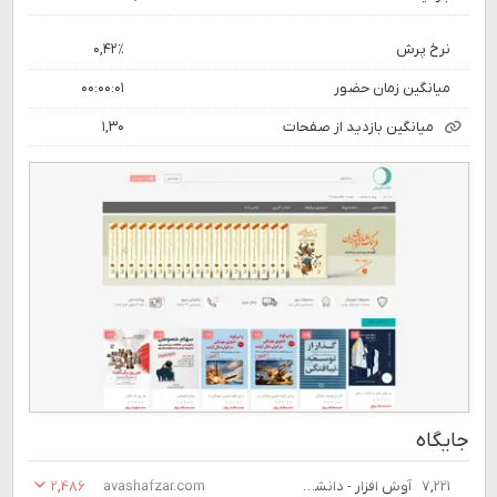
نرخ پرش
۰,۴۲٪
میانگین زمان حضور
۰۰:۰۰:۰۱
میانگین بازدید از صفحات
۱,۳۰
جایگاه
۷,۲۲۱
آوش افزار - دانشنامه و مقالات (وبلاگ) - ارائه دهنده و پشتیبان تخصصی سرورهای HPE
avashafzar.com
۲,۴۸۶