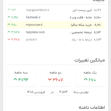
۸,۱۷۹
کپی پیست کن
copypastekon.ir
۱۷۳
۸,۱۸۰
خانه - فکت وب | Fact Web
factweb.ir
۶,۱۹۸
۸,۱۸۱
خرید سکه ساکراستارز ، خرید مهره ، دلار، ارزان ترین سکه ساکر استار | مای ساکر
mysoccer.ir
۶۷۰
۸,۱۸۲
ترجمه تخصصی مقاله و کتاب با قیمت مناسب و کیفیت عالی و در زمان مناسب
tarjolate.com
۳,۷۶۷
۸,۱۸۳
ارتباط با ما - پلاد
polad.ir
۴,۳۶۵
میانگین تغییرات
یک ماهه
دو ماهه
سه ماهه
۴۷۹۴
۳۶۰۷
۶۷۰
بهترین رتبه
۴,۵۷۴
در
فروردین ۱۴۰۵
اطلاعات دامنه