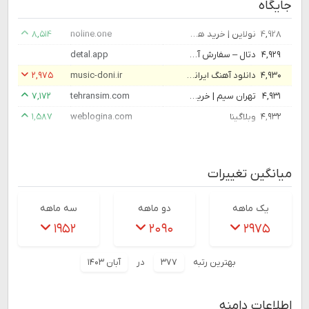
جایگاه
۴,۹۲۸
نولاین | خرید همه چی آنلاین
noline.one
۸,۵۱۴
۴,۹۲۹
دتال – سفارش آنلاین غذا و مارکت در ارومیه – پرطرفدارترین اپلیکیشن سفارش آنلاین غذا و سوپرمارکت در ارومیه
detal.app
۴,۹۳۰
دانلود آهنگ ایرانی و خارجی
music-doni.ir
۲,۹۷۵
۴,۹۳۱
تهران سیم | خرید و فروش سیم کارت همراه اول
tehransim.com
۷,۱۷۲
۴,۹۳۲
وبلاگینا
weblogina.com
۱,۵۸۷
میانگین تغییرات
یک ماهه
دو ماهه
سه ماهه
۱۹۵۲
۲۰۹۰
۲۹۷۵
بهترین رتبه
۳۷۷
در
آبان ۱۴۰۳
اطلاعات دامنه