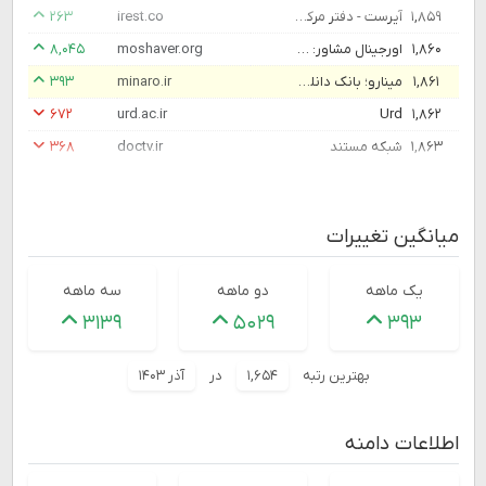
۱,۸۵۹
آیرست - دفتر مرکزی شرکت iRest در ایران، فروش تجهیزات و صندلی ماساژ
irest.co
۲۶۳
۱,۸۶۰
اورجینال مشاور: مشاوره دبیر کنکوری و نهایی | مشاور تحصیلی 1405
moshaver.org
۸,۰۴۵
۱,۸۶۱
مینارو؛ بانک دانلود فایل های لایه باز دانشجویی و آموزشی
minaro.ir
۳۹۳
۶۷۲
urd.ac.ir
Urd
۱,۸۶۲
۱,۸۶۳
شبکه مستند
doctv.ir
۳۶۸
میانگین تغییرات
یک ماهه
دو ماهه
سه ماهه
۳۱۳۹
۵۰۲۹
۳۹۳
بهترین رتبه
۱,۶۵۴
در
آذر ۱۴۰۳
اطلاعات دامنه