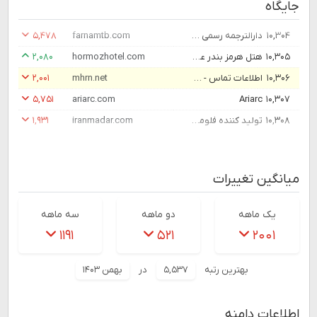
جایگاه
۱۰,۳۰۴
دارالترجمه رسمی فرنام - ترجمه فوری دانشجویی شرکتی و مهاجرتی
farnamtb.com
۵,۴۷۸
۱۰,۳۰۵
هتل هرمز بندر عباس
hormozhotel.com
۲,۰۸۰
۱۰,۳۰۶
اطلاعات تماس - شبکه تحقیقات سلامت روان
mhrn.net
۲,۰۰۱
۵,۷۵۱
ariarc.com
Ariarc
۱۰,۳۰۷
۱۰,۳۰۸
تولید کننده فلومتر مغناطیسی اقطار بزرگ | فلومتر راداری | فلومتر اولتراسونیک
iranmadar.com
۱,۹۳۱
میانگین تغییرات
یک ماهه
دو ماهه
سه ماهه
۱۱۹۱
۵۲۱
۲۰۰۱
بهترین رتبه
۵,۵۳۷
در
بهمن ۱۴۰۳
اطلاعات دامنه