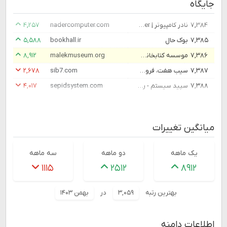
جایگاه
۷,۳۸۴
نادر کامپیوتر | Nader Computer
nadercomputer.com
۴,۲۵۷
۷,۳۸۵
بوک حال
bookhall.ir
۵,۵۸۸
۷,۳۸۶
موسسه کتابخانه و موزه ملی ملک
malekmuseum.org
۸,۹۱۲
۷,۳۸۷
سیب هفت، فروشگاه جدیدترین ها و جالب ترین ها
sib7.com
۲,۶۷۸
۷,۳۸۸
سپید سیستم - راهکارهای احراز هویت و کنترل تردد بیومتریک
sepidsystem.com
۴,۰۱۷
میانگین تغییرات
یک ماهه
دو ماهه
سه ماهه
۱۱۱۵
۲۵۱۲
۸۹۱۲
بهترین رتبه
۳,۰۵۹
در
بهمن ۱۴۰۳
اطلاعات دامنه