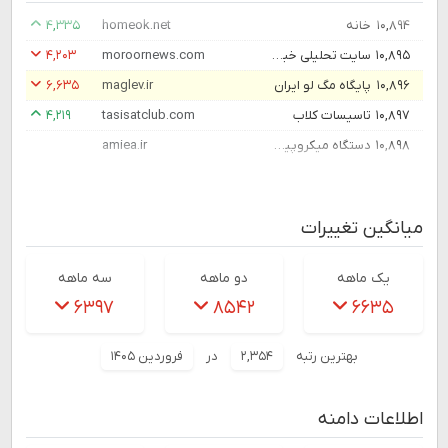
۱۰,۸۹۴
خانه
homeok.net
۴,۳۳۵
۱۰,۸۹۵
سایت تحلیلی خبری مرور نیوز Moroor News
moroornews.com
۴,۲۰۳
۱۰,۸۹۶
پایگاه مگ لو ایران
maglev.ir
۶,۶۳۵
۱۰,۸۹۷
تاسیسات کلاب
tasisatclub.com
۴,۲۱۹
۱۰,۸۹۸
دستگاه میکروپیگمنتیشن ، دستگاه تاتو ، آموزش میکروپیگمنتیشن و تاتو آمیا
amiea.ir
میانگین تغییرات
یک ماهه
دو ماهه
سه ماهه
۶۳۹۷
۸۵۴۲
۶۶۳۵
بهترین رتبه
۲,۳۵۴
در
فروردین ۱۴۰۵
اطلاعات دامنه