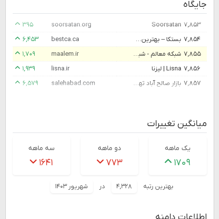
جایگاه
۳۹۵
soorsatan.org
Soorsatan
۷,۸۵۳
۷,۸۵۴
بستکا – بهترین‌های کانادا
bestca.ca
۶,۴۵۳
۷,۸۵۵
شبکه معالم - شبکه معالم
maalem.ir
۱,۷۰۹
۷,۸۵۶
Lisna | لیزنا
lisna.ir
۱,۹۳۹
۷,۸۵۷
بازار صالح آباد تهران - فروش آنلاین
salehabad.com
۶,۵۷۹
میانگین تغییرات
یک ماهه
دو ماهه
سه ماهه
۱۶۴۱
۷۷۳
۱۷۰۹
بهترین رتبه
۴,۳۲۸
در
شهریور ۱۴۰۳
اطلاعات دامنه