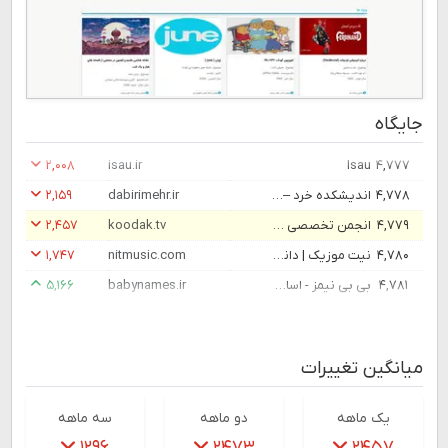
جایگاه
۲,۰۰۸
isau.ir
Isau
۴,۷۷۷
۴,۷۷۸
اندیشکده خرد – نوشته‌ها و تاملات امیر دبیری‌مهر (درباره‌ی فرهنگ، جامعه و سیاست)
dabirimehr.ir
۲,۱۵۹
۴,۷۷۹
انجمن تخصصی کودک و رسانه | محفل متخصصین کودک و رسانه برنامه سازان تلویزیونی ، رادیویی ، بازی های رایانه ای ، نویسندگان و کارشناسانانجمن تخصصی کودک و رسانه | محفل متخصصین کودک و رسانه برنامه سازان تلویزیونی ، رادیویی ، بازی های رایانه ای ، نویسندگان و کارش
koodak.tv
۲,۴۵۷
۴,۷۸۰
نیت موزیک | دانلود آهنگ و موسیقی در Nit Music
nitmusic.com
۱,۷۴۷
۴,۷۸۱
بی بی نیمز - اسامی ایرانی,اسم های ایرانی با معنی,انتخاب اسم دختر,انتخاب نام پسر,نام های ایرانی,اسم ایرانی,اسم دختر,اسم پسر,اسم اصیل ایرانی,نامهای ایرانی,اسم کردی,اسم عربی, اسم پسرانه ,اسم دخترانه , نام ,پسرانه,دخترانه
babynames.ir
۵,۱۶۶
میانگین تغییرات
یک ماهه
دو ماهه
سه ماهه
۱۲۹۶
۲۴۷۳
۲۴۵۷