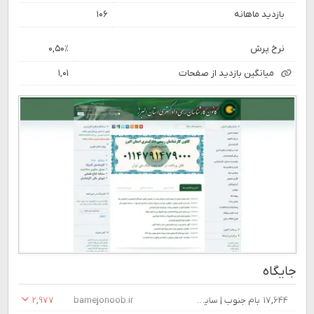
بازدید ماهانه
۱۰۶
نرخ پرش
۰,۵۰٪
میانگین بازدید از صفحات
۱,۰۱
جایگاه
۱۷,۶۴۴
بام جنوب | سایت خبری بام جنوب
bamejonoob.ir
۲,۹۷۷