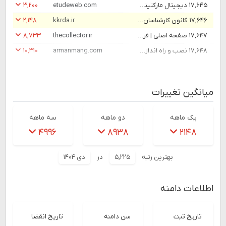
۱۷,۶۴۵
دیجیتال مارکتینگ مشهد | آژانس دیجیتال مارکتینگ اتود
etudeweb.com
۳,۲۰۰
۱۷,۶۴۶
کانون کارشناسان رسمی دادگستری استان البرز
kkrda.ir
۲,۱۴۸
۱۷,۶۴۷
صفحه اصلی | فروشگاه اینترنتی کالکتور
thecollector.ir
۸,۷۳۳
۱۷,۶۴۸
نصب و راه اندازی پله برقی
armanmang.com
۱۰,۳۱۰
میانگین تغییرات
یک ماهه
دو ماهه
سه ماهه
۴۹۹۶
۸۹۳۸
۲۱۴۸
بهترین رتبه
۵,۲۲۵
در
دی ۱۴۰۴
اطلاعات دامنه
تاریخ ثبت
سن دامنه
تاریخ انقضا