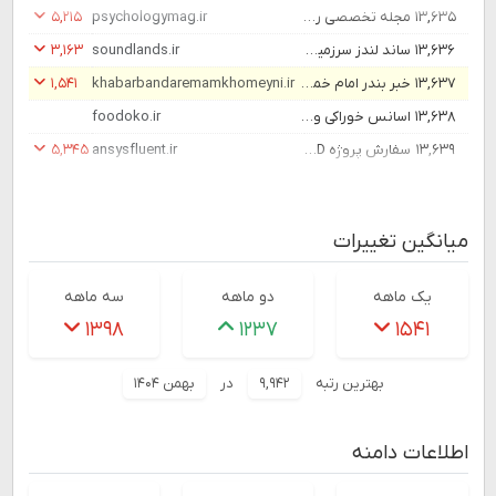
۱۳,۶۳۵
مجله تخصصی روانشناسی ایرانیان
psychologymag.ir
۵,۲۱۵
۱۳,۶۳۶
ساند لندز سرزمین افکت صدا و موسیقی برای هر پروژه ای
soundlands.ir
۳,۱۶۳
۱۳,۶۳۷
خبر بندر امام خمینی(ره)
khabarbandaremamkhomeyni.ir
۱,۵۴۱
۱۳,۶۳۸
اسانس خوراکی و رنگ خوراکی ومواد نگهدارندها
foodoko.ir
۱۳,۶۳۹
سفارش پروژه CFD | انسیس فلوئنت | مشاوره و انجام پروژه CFD
ansysfluent.ir
۵,۳۴۵
میانگین تغییرات
یک ماهه
دو ماهه
سه ماهه
۱۳۹۸
۱۲۳۷
۱۵۴۱
بهترین رتبه
۹,۹۴۲
در
بهمن ۱۴۰۴
اطلاعات دامنه