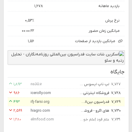
بازدید ماهانه
۱,۶۷۸
نرخ پرش
۰,۵۳٪
میانگین زمان حضور
۰۰:۰۰:۲۲
میانگین بازدید از صفحات
۱,۵۶
جایگاه
۷,۷۲۷
لپ تاپ ایسوس مدل Asus X1502 1220P i3 24G 256G
ns30.ir
۱,۸۹۳
۷,۷۲۸
فروشگاه اینترنتی تجهیزات صنایع خوراکی و غذایی آیس رولی
icerolly.com
۹۸۶
۷,۷۲۹
فدراسیون بین‌المللی روزنامه‌نگاران
ifj-farsi.org
۴۹۳
۷,۷۳۰
های اگرو - فروشگاه خدمات کشاورزی
hiagro.com
۲,۵۹۹
۷,۷۳۱
علم فود |علم خوبه اگه علم فود باشه - علم فود
elmfood.com
۱,۲۸۰