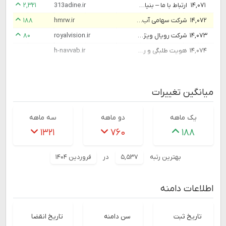
۱۴,۰۷۱
ارتباط با ما – بنیاد مهدویت و آینده پژوهی اصفهان
313adine.ir
۲,۳۲۱
۱۴,۰۷۲
شرکت سهامی آب منطقه ای همدان
hmrw.ir
۱۸۸
۱۴,۰۷۳
شرکت رویال ویژن - متخصص در تکلونوژی اوراکل و طراحی سایت
royalvision.ir
۸۰
۱۴,۰۷۴
هویت طلبگی و رسالت اجتماعی | مدرسه علمیه عالی نواب
h-navvab.ir
میانگین تغییرات
یک ماهه
دو ماهه
سه ماهه
۱۳۲۱
۷۶۰
۱۸۸
بهترین رتبه
۵,۵۳۷
در
فروردین ۱۴۰۴
اطلاعات دامنه
تاریخ ثبت
سن دامنه
تاریخ انقضا