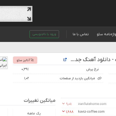
اژه‌نامه سئو
تماس با ما
ورود یا نام‌نویسی
تحلیل رتبه و بازدید سایت حاج موزیک - دانلود آهنگ جدید ایرانی
🚀 آنالیز سئو
نرخ پرش
۰,۳۹٪
میانگین بازدید از صفحات
۱,۰۲
میانگین تغییرات
۹,۰۱۱
iranflutehome.com
۱,۶۸۸
kaviz-coffee.com
یک ماهه