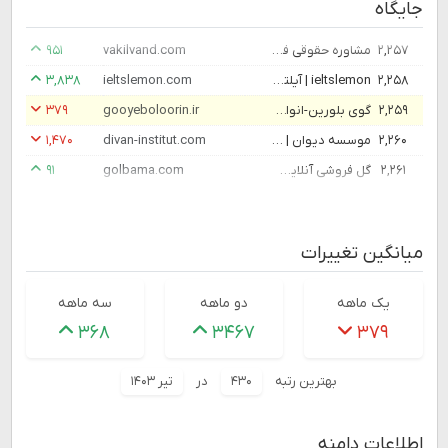
جایگاه
۲,۲۵۷
مشاوره حقوقی فوری با وکیل پایه یک | وکیل‌وند – پاسخ سریع، دقیق و 24 ساعته
vakilvand.com
۹۵۱
۲,۲۵۸
ieltslemon | آیلتس لمون - تمرین آنلاین آیلتس
ieltslemon.com
۳,۸۳۸
۲,۲۵۹
گوی بلورین-انواع فال و سرگرمی و طالع بینی
gooyeboloorin.ir
۳۷۹
۲,۲۶۰
موسسه دیوان | آموزشگاه زبان آلمانی دیوان | موسسه آموزش زبان آلمانی دیوان | Divan Institut
divan-institut.com
۱,۴۷۰
۲,۲۶۱
گل فروشی آنلاین | سفارش آنلاین انواع گل و گیاه با ارسال فوری - گل باما
golbama.com
۹۱
میانگین تغییرات
یک ماهه
دو ماهه
سه ماهه
۳۶۸
۳۴۶۷
۳۷۹
بهترین رتبه
۴۳۰
در
تیر ۱۴۰۳
اطلاعات دامنه