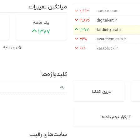
میانگین تغییرات
۲,۴۹۳
sadeto.com
۳,۸۷۶
digital-art.ir
یک ماهه
۱,۳۷۷
fardintejarat.ir
۱۳۷۷
۳۳۸
azarchemicals.ir
بهترین رتبه
۹۶۶
karablock.ir
کلیدواژه‌ها
نام
تاریخ انقضا
کارگزار دوم دامنه
سایت‌های رقیب