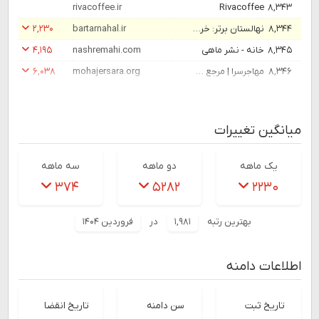
rivacoffee.ir
Rivacoffee
۸,۳۴۳
۸,۳۴۴
نهالستان برتر: خرید نهال با بهترین قیمت [فروش نهال 1403]
bartarnahal.ir
۲,۲۳۰
۸,۳۴۵
خانه - نشر ماهی
nashremahi.com
۴,۱۹۵
۸,۳۴۶
مهاجرسرا | مرجع تخصصی مهاجرت
mohajersara.org
۶,۰۳۸
میانگین تغییرات
یک ماهه
دو ماهه
سه ماهه
۳۷۴
۵۲۸۲
۲۲۳۰
بهترین رتبه
۱,۹۸۱
در
فروردین ۱۴۰۴
اطلاعات دامنه
تاریخ ثبت
سن دامنه
تاریخ انقضا