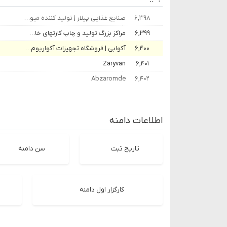
۶,۳۹۸
صنایع غذایی پیلار | تولید کننده میوه خشک و خشکبار میوه تازه
۶,۳۹۹
مراکز بزرگ تولید و چاپ کارتهای خاص میباشد | فیروزه گرافیک
۶,۴۰۰
آکوابی | فروشگاه تجهیزات آکواریوم – بزرگترین فروشگاه تخصصی تجهیزات آکواریوم در کشور
Zaryvan
۶,۴۰۱
Abzaromde
۶,۴۰۲
اطلاعات دامنه
تاریخ ثبت
سن دامنه
کارگزار اول دامنه