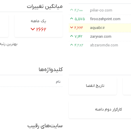
میانگین تغییرات
۴,۲۰۰
pillar-co.com
۵,۵۷۵
firoozehprint.com
یک ماهه
۲,۶۶۲
aquabi.ir
۲۶۶۲
۷,۱۴۲
zaryvan.com
بهترین رتبه
۴,۲۸۲
abzaromde.com
کلیدواژه‌ها
نام
تاریخ انقضا
کارگزار دوم دامنه
سایت‌های رقیب