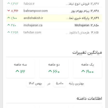
۱۲,۸۴۷
فروش انوع لیفتراک فابکو | خرید و فروش لیفترک برقی | لیفتراک دیزلی و دوگانه
fubco.ir
۲,۴۷۲
۱۲,۸۴۸
پیام بهرام پور
bahrampoor.com
۸,۹۹۶
۱۲,۸۴۹
پایگاه خبری تحلیلی اندیشه کیش
andishekish.ir
۱,۹۰۰
۲۷۰
mohajeran.ca
Mohajeran
۱۲,۸۵۰
۱۲,۸۵۱
طرحدان | دانلود طرح لایه باز بنر
tarhdan.com
۲,۲۵۹
میانگین تغییرات
یک ماهه
دو ماهه
سه ماهه
۱۲۲
۶۶۰
۱۹۰۰
بهترین رتبه
۵,۰۷۰
در
بهمن ۱۴۰۲
اطلاعات دامنه