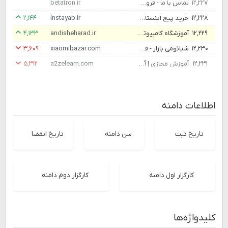
۱۲,۲۲۷
تماس با ما - فروشگاه بتاترون
betatron.ir
۱۲,۲۲۸
خرید پیج اینستاگرام - فروش پیج اینستاگرام واقعی
instayab.ir
۲,۱۴۴
۱۲,۲۲۹
آموزشگاه کامپیوتر اندیشه آراد اسلامشهر | آموزشهای فنی،تخصصی،کامپیوتر،حسابداری و ...
andisheharad.ir
۴,۱۳۳
۱۲,۲۳۰
شیائومی بازار - فروشگاه محصولات برند شیائومی Xiaomi در ایران
xiaomibazar.com
۳,۶۰۹
۱۲,۲۳۱
آموزش مجازی | آموزش آنلاین | گواهینامه معتبر بین المللی
a2zelearn.com
۵,۳۱۲
اطلاعات دامنه
تاریخ ثبت
سن دامنه
تاریخ انقضا
کارگزار اول دامنه
کارگزار دوم دامنه
کلیدواژه‌ها