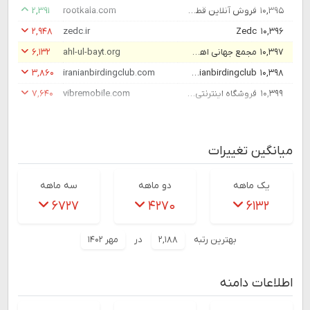
۱۰,۳۹۵
فروش آنلاین قطعات راهسازی - روت کالا
rootkala.com
۲,۳۹۱
۲,۹۴۸
zedc.ir
Zedc
۱۰,۳۹۶
۱۰,۳۹۷
مجمع جهانی اهل بیت (ع) - مجمع جهانی اهل بیت
ahl-ul-bayt.org
۶,۱۳۲
۳,۸۶۰
iranianbirdingclub.com
Iranianbirdingclub
۱۰,۳۹۸
۱۰,۳۹۹
فروشگاه اینترنتی ویبره موبایل
vibremobile.com
۷,۶۴۰
میانگین تغییرات
یک ماهه
دو ماهه
سه ماهه
۶۷۲۷
۴۲۷۰
۶۱۳۲
بهترین رتبه
۲,۱۸۸
در
مهر ۱۴۰۲
اطلاعات دامنه