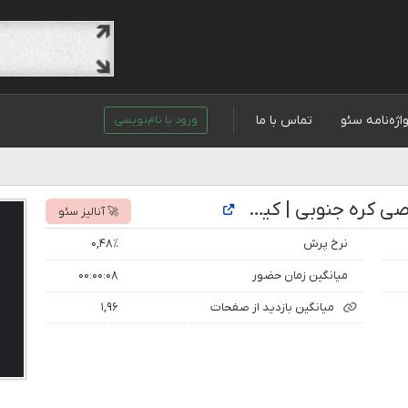
اژه‌نامه سئو
تماس با ما
ورود یا نام‌نویسی
تحلیل رتبه و بازدید سایت مرجع تخصصی کره جنوبی | کیپاپ |کیدراما |فرهنگ کره جنوبی |تهران تا سئول
🚀 آنالیز سئو
نرخ پرش
۰,۴۸٪
میانگین زمان حضور
۰۰:۰۰:۰۸
میانگین بازدید از صفحات
۱,۹۶