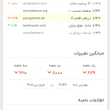
۱۱,۹۳۵
🏗️ پلتفرم املاکداران | مرجع هوشمند املاک، ساخت‌وساز و فروشگاه‌های مصالح ساختمانی 🏠⚙️ | املاک داران
amlakdaran.com
۱,۵۰۰
۱۱,۹۳۶
صفحه نخست - انجمن خیریه توانخواهان آسوده مأوی
asoodemava.org
۱۱,۹۳۷
دریافت اقامت آلمان | پارس جرمن
parsgerman.de
۲,۷۹۱
۱۱,۹۳۸
خانه - طراح سازان
tarahsazan.com
۲,۹۲۱
۱۱,۹۳۹
خدمات پزشکی و درمانی در منزل
asandarman.ir
میانگین تغییرات
یک ماهه
دو ماهه
سه ماهه
۶۶۱۰
۸۰۰۰
۲۷۹۱
بهترین رتبه
۳,۹۳۷
در
فروردین ۱۴۰۵
اطلاعات دامنه